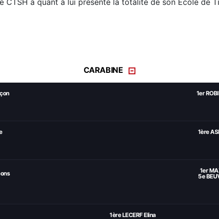
e CTSH a quant à lui présenté la totalité de son Ecole de Ti
CARABINE
rçon
1er ROB
e
1ère AS
1er M
çons
5e BEU
1ère LECERF Elina