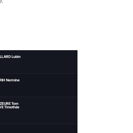
r.
ILLARD Lubin
RIH Nermine
AZEURE Tom
VE Timothée