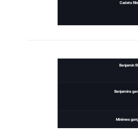
Cadets fill
Benjamin fil
Benjamins ga
Minimes gar