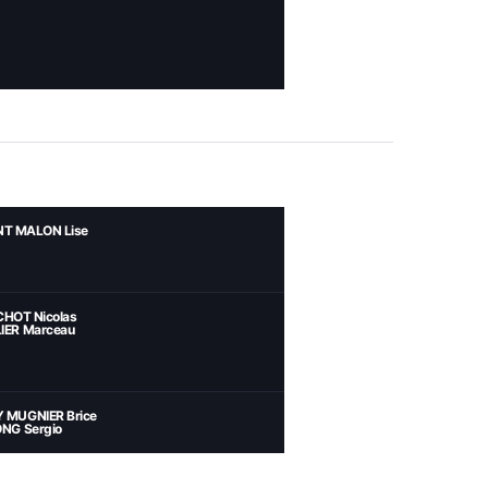
NT MALON Lise
CHOT Nicolas
IER Marceau
 MUGNIER Brice
NG Sergio