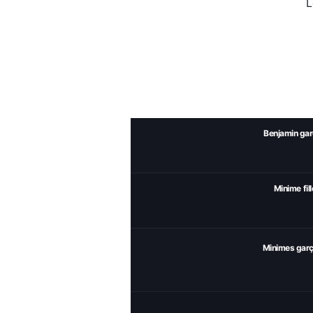
L
Benjamin ga
Minime fill
Minimes gar