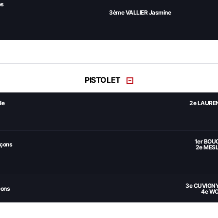
es
3ème VALLIER Jasmine
PISTOLET
le
2e LAURE
1er BOU
rçons
2e MESL
3e CUVIGNY
çons
4e WO