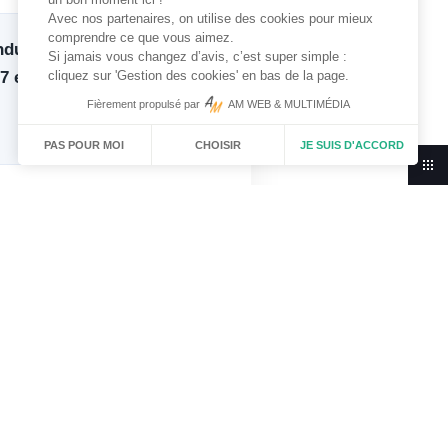
Avec nos partenaires, on utilise des cookies pour mieux
comprendre ce que vous aimez.
ndue possible grâce à la
Si jamais vous changez d’avis, c’est super simple :
cliquez sur 'Gestion des cookies' en bas de la page.
7 encadrants
du club.
Fièrement propulsé par
AM WEB & MULTIMÉDIA
CHOISIR
JE SUIS D'ACCORD
PAS POUR MOI
N
’entreprise
 très utile dans la vie