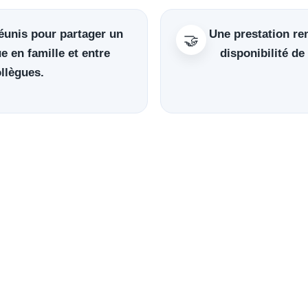
éunis pour partager un
Une prestation re
🤝
 en famille et entre
disponibilité de
llègues.
DES VALEURS UTILES AU QUOTIDIE
tration
🤝 Cohésion
😊 Convivialité
💼 Esprit d
igence de cette pratique quant à la concentration, une qualité
professionnelle ou les études.