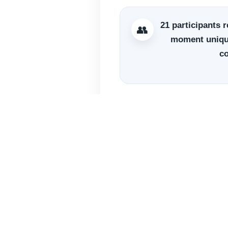
21 participants
r
👥
moment unique
co
🎯 Concen
Ils ont découvert l’ex