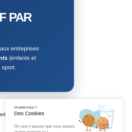
F PAR
é aux entreprises
nts
(enfants et
 sport.
Un petit creux ?
Des Cookies
pants ont obtenu d’excellents
On veut s’assurer que vous passez
un bon moment ici !