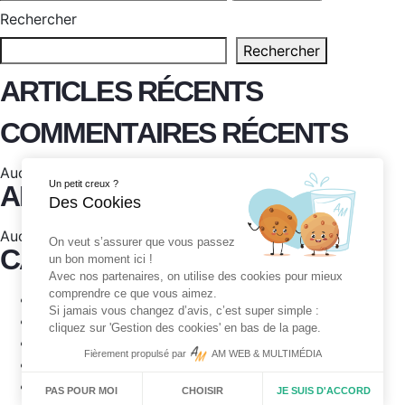
Rechercher
Rechercher
ARTICLES RÉCENTS
COMMENTAIRES RÉCENTS
Aucun commentaire à afficher.
Un petit creux ?
ARCHIVES
Des Cookies
Aucune archive à afficher.
On veut s’assurer que vous passez
CATÉGORIES
un bon moment ici !
Avec nos partenaires, on utilise des cookies pour mieux
comprendre ce que vous aimez.
Challenge
Si jamais vous changez d’avis, c’est super simple :
Championnat
cliquez sur 'Gestion des cookies' en bas de la page.
Divers
Fièrement propulsé par
AM WEB & MULTIMÉDIA
Exposition
Jeux olympiques
CHOISIR
JE SUIS D'ACCORD
PAS POUR MOI