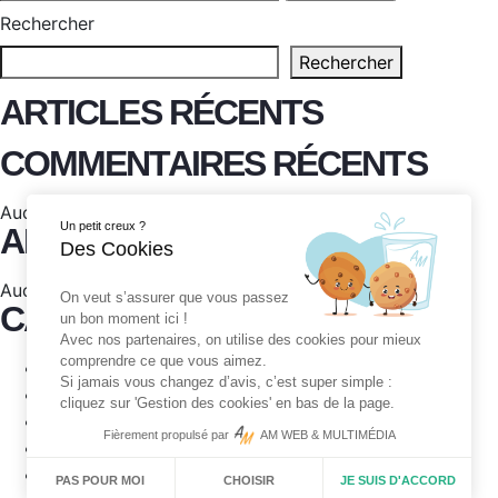
Rechercher
Rechercher
ARTICLES RÉCENTS
COMMENTAIRES RÉCENTS
Aucun commentaire à afficher.
Un petit creux ?
ARCHIVES
Des Cookies
Aucune archive à afficher.
On veut s’assurer que vous passez
CATÉGORIES
un bon moment ici !
Avec nos partenaires, on utilise des cookies pour mieux
comprendre ce que vous aimez.
Challenge
Si jamais vous changez d’avis, c’est super simple :
Championnat
cliquez sur 'Gestion des cookies' en bas de la page.
Divers
Fièrement propulsé par
AM WEB & MULTIMÉDIA
Exposition
Jeux olympiques
CHOISIR
JE SUIS D'ACCORD
PAS POUR MOI